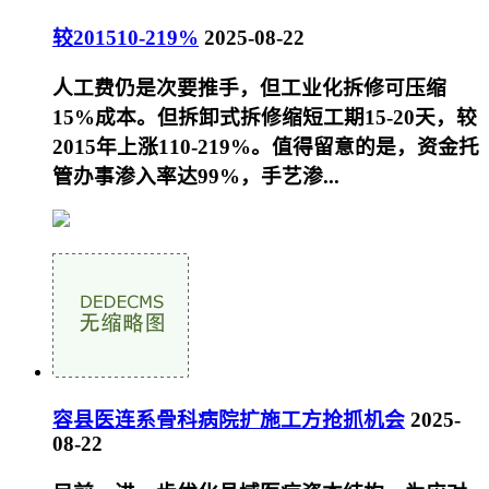
较201510-219%
2025-08-22
人工费仍是次要推手，但工业化拆修可压缩
15%成本。但拆卸式拆修缩短工期15-20天，较
2015年上涨110-219%。值得留意的是，资金托
管办事渗入率达99%，手艺渗...
容县医连系骨科病院扩施工方抢抓机会
2025-
08-22