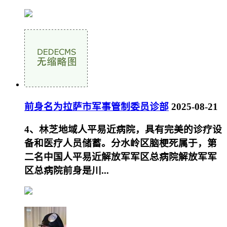
前身名为拉萨市军事管制委员诊部
2025-08-21
4、林芝地域人平易近病院，具有完美的诊疗设
备和医疗人员储蓄。分水岭区脑梗死属于，第
二名中国人平易近解放军军区总病院解放军军
区总病院前身是川...