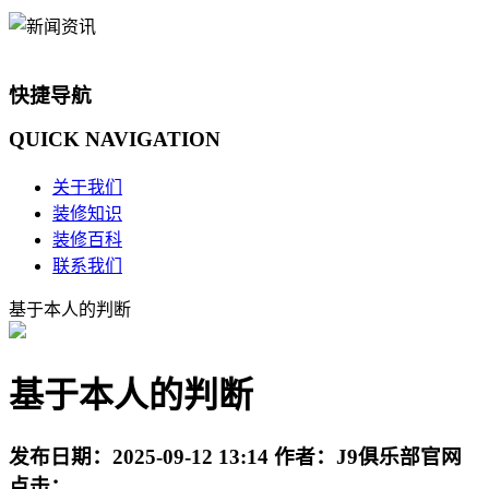
快捷导航
QUICK
NAVIGATION
关于我们
装修知识
装修百科
联系我们
基于本人的判断
基于本人的判断
发布日期：
2025-09-12 13:14
作者：
J9俱乐部官网
点击：