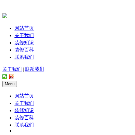
网站首页
关于我们
装修知识
装修百科
联系我们
关于我们
|
联系我们
|
Menu
网站首页
关于我们
装修知识
装修百科
联系我们