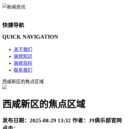
快捷导航
QUICK
NAVIGATION
关于我们
装修知识
装修百科
联系我们
西咸新区的焦点区域
西咸新区的焦点区域
发布日期：
2025-08-29 13:32
作者：
J9俱乐部官网
点击：