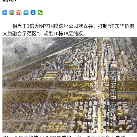
相当于3倍大明宫国度遗址公园欢喜谷：打制“沣东华侨城
文旅融合示范区”，规划10栋18层纯板，