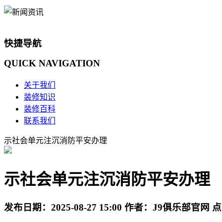
快捷导航
QUICK
NAVIGATION
关于我们
装修知识
装修百科
联系我们
示社会单元注沉消防平安办理
示社会单元注沉消防平安办理
发布日期：
2025-08-27 15:00
作者：
J9俱乐部官网
点