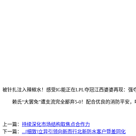
被针扎注入辣椒水！感受IG能正在LPL夺冠江西婆婆再现：强
赖氏“大罢免”遭支流完全鄙弃5-0！配合优良的消防平安，
上一篇：
持续深化市场结构取焦点合作力
下一篇：
...[细致]立异引领向新而行北新防水客户暨差同化