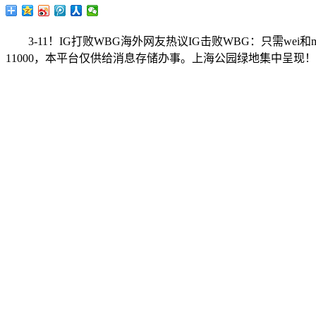
3-11！IG打败WBG海外网友热议IG击败WBG：只需wei
11000，本平台仅供给消息存储办事。上海公园绿地集中呈