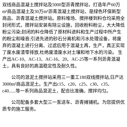
双线商品混凝土搅拌站及5000型沥青搅拌站，打造年产60万
m³商品混凝土及30万m³沥青混凝土搅拌站，是绿色环保新型
商品、沥青混凝土搅拌站。原料堆场、搅拌楼到料仓均采用全
封闭形式，搅拌站安装有除尘设施，回收粉料粉尘，大大降低
粉尘污染;封闭的料仓降低了原材料进料和生产过程中所产生
的粉尘和噪音;引进先进的砂石分离机和污水处理设备，将废
弃的混凝土进行分离、过滤后用于混凝土再，生产，真正实现
了废水废渣零排放,杜绝废渣废水对土壤和地下水的污染。 生
产出AC-10、AC-13、AC-16、20、AC-25等一系列沥青混凝
土，具有良好的高温稳定性及耐久性。
公司的混泥土搅拌站采用三一重工180双线搅拌站,日产达
3000m³商品混泥土。生产出c15、c20、c25、c30、c35、
c40......等一系列商品混泥土，配合比准确，搅拌均匀。
公司配备多套大型三一泵送车、沥青摊铺机。为您提供优
质专的施工服务。