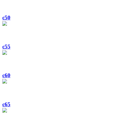
c50
c55
c60
c65