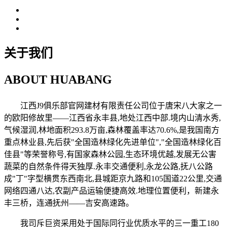
关于我们
ABOUT
HUABANG
江西J9俱乐部官网建材有限责任公司位于唐宋八大家之一
的欧阳修故里——江西省永丰县,地处江西中部.境内山清水秀,
气候湿润,林地面积293.8万亩,森林覆盖率达70.6%,是我国南方
重点林业县,先后获"全国造林绿化先进单位","全国造林绿化百
佳县"等荣誉称号,有国家森林公园,生态环境优越,发展无公害
蔬菜的自然条件得天独厚.永丰交通便利,永龙公路,抚八公路
成"丁"字型横贯东西南北,县城距京九路和105国道22公里,交通
网络四通八达,农副产品运输便捷高效.地理位置便利，新建永
丰三桥，连通抚州——吉安高速路。
我司斥巨资采用处于国际同行业优质水平的三一重工180